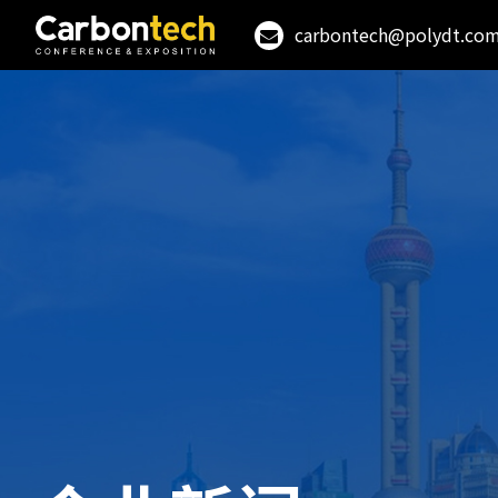
carbontech@polydt.co